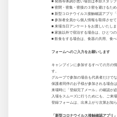
■ 発熱等体調が悪い場合は本部スタッ
■ 密閉・密集・密接の３密を避けるた
■ 新型コロナウイルス接触確認アプリ「
■ 参加者全員から個人情報を取得させ
■ 来場当日アンケートをお渡しいたし
■ 家族以外で宿泊する場合は、ひとつ
■ 飲食をする場合は、食器の共用、食
フォームへのご入力をお願いします
キャンプインに参加するすべての方の情
す。
グループで参加の場合も代表者だけで
保護者同伴のお子様が参加される場合
来場時に「登録完了メール」の確認が
入場をスムーズに行うためにも、ご来
登録フォームは、出来上がり次第お知
「新型コロナウイルス接触確認アプリ」