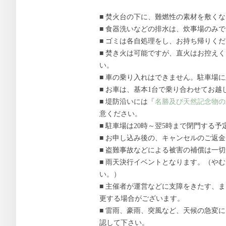
■ 焚火台の下に、難燃性の素材を敷く
■ 食器洗いなどの排水は、炊事場のみ
■ ゴミは各自処理をし、お持ち帰りく
■ 焚き火は可能ですが、直火はお控え
い。
■ 車の乗り入れはできません。駐車場
■ お車は、基本1台で乗り合わせてお越
■ 堤防沿いには「
名勝及び天然記念物の
意ください。
■ 駐車場は20時～翌5時まで閉門する予
■ お申し込み後の、キャンセルのご返
■ 盗難事故などによる被害の補償は一
■ 雨天決行イベントとなります。（や
い。）
■ 主催者が運営などに支障をきたす、
更する場合がございます。
■ 雷雨、豪雨、突風など、天候の急変
認して下さい。