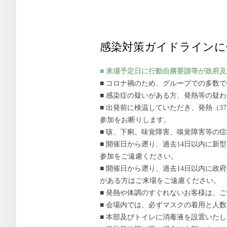
感染対策ガイドラインに
■ 来場予定日に行動自粛要請等が政府
■ コロナ禍のため、グループでの多数
■ 感染症の疑いがある方、発熱等の疑
■ 出発前に検温していただき、発熱（3
参加をお断りします。
■ 咳、下痢、味覚障害、嗅覚障害等の
■ 開催日から遡り、過去14日以内に
参加をご遠慮ください。
■ 開催日から遡り、過去14日以内に
がある方はご来場をご遠慮ください。
■ 発熱や体調のすぐれないお客様は、
■ 会場内では、必ずマスクの着用と人
■ 本部及びトイレに消毒液を設置いた