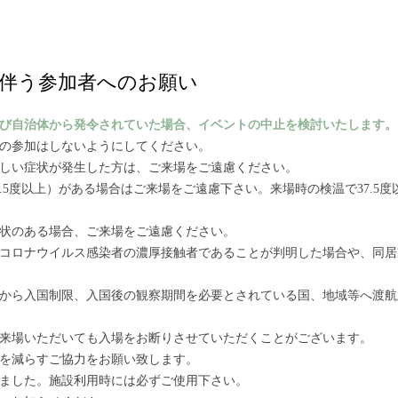
伴う参加者へのお願い
及び自治体から発令されていた場合、イベントの中止を検討いたします。
での参加はしないようにしてください。
わしい症状が発生した方は、ご来場をご遠慮ください。
7.5度以上）がある場合はご来場をご遠慮下さい。来場時の検温で37.5
症状のある場合、ご来場をご遠慮ください。
新型コロナウイルス感染者の濃厚接触者であることが判明した場合や、同
政府から入国制限、入国後の観察期間を必要とされている国、地域等へ渡
ご来場いただいても入場をお断りさせていただくことがございます。
数を減らすご協力をお願い致します。
しました。施設利用時には必ずご使用下さい。