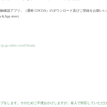
触確認アプリ」（通称 COCOA）のダウンロード及びご登録をお願いい
App store）
id=jp.go.mhlw.covid19radar
ンプをします。そのためご不便おかけしますが、各人で対応していただ