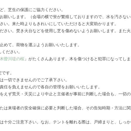
など、芝生の保護にご協力ください。
でお願いします。（会場の横で蛍が繁殖しておりますので、水を汚さな
ださい。来た時よりもきれいにしていただけると大変助かります。
ください。焚き火台などを使用し芝を傷めないようお願いします。また
に止めて、荷物を運ぶようお願いいたします。
しください。
木曽川堤の桜
」がたくさんあります。木を傷つけると犯罪になってしま
定です。
金は一切できませんのでご了承下さい。
切責任を負えませんので各自の管理をお願いいたします。
むをえず荒天・天災により中止と主催者が事前に判断した場合も、一切
または来場者の安全確保に必要と判断した場合、その告知時期・方法に
には十分ご注意下さい。なお、テントを離れる際は、戸締まりと、しっ