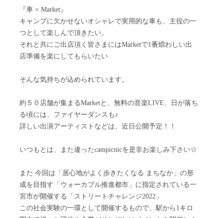
『車 × Market』
キャンプに欠かせないオシャレで実用的な車も、主役の一
つとして楽しんで頂きたい。
それと共にご出店頂く皆さまにはMarketで1番煩わしい出
店準備を楽にしてもらいたい
そんな気持ちが込められています。
約５０店舗が集まるMarketと、無料の音楽LIVE、日が落ち
る頃には、ファイヤーダンスも♪
詳しい出演アーティストなどは、近日公開予定！！
いつもとは、また違ったcampicnicを是非お楽しみ下さい☆
また 今回は「居心地がよく歩きたくなる まちなか」の形
成を目指す「ウォーカブル推進都市」に指定されている一
宮市が開催する「ストリートチャレンジ2022」
この社会実験の一環として開催するもので、駅から1キロ